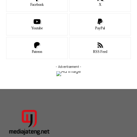
Facebook
X
Youtube
PayPal
Patreon
RSS Feed
- Advertisement -