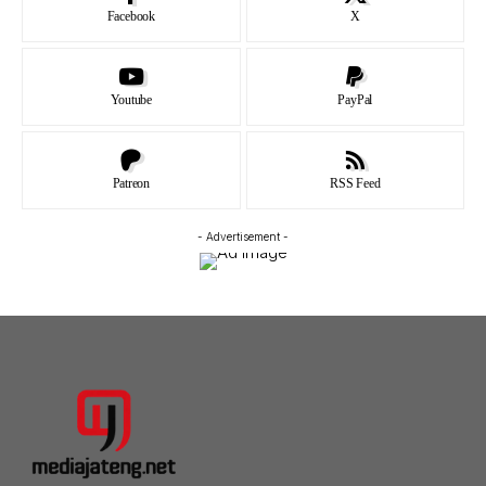
Facebook
X
Youtube
PayPal
Patreon
RSS Feed
- Advertisement -