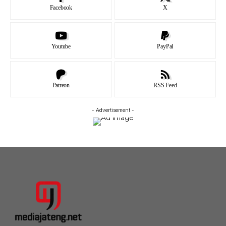
Facebook
X
Youtube
PayPal
Patreon
RSS Feed
- Advertisement -