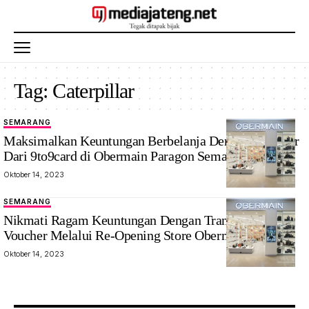
Tag:
Caterpillar
SEMARANG
Gerain
Maksimalkan Keuntungan Berbelanja Dengan Member
Obermain
Dari 9to9card di Obermain Paragon Semarang
Paragon
Oktober 14, 2023
Semarang.
Foto: ist
SEMARANG
Gerai
Nikmati Ragam Keuntungan Dengan Transmarco Gift
Obermain
Voucher Melalui Re-Opening Store Obermain Paragon
Paragon
Oktober 14, 2023
Semarang.
Foto : ist