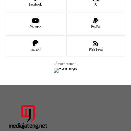
Facebook
X
Youtube
PayPal
Patreon
RSS Feed
- Advertisement -