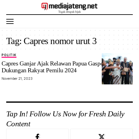
Tag:
Capres nomor urut 3
POLITIK
Capres nomor
Capres Ganjar Ajak Relawan Papua Gaspol Raih
urut 3 Ganjar
Dukungan Rakyat Pemilu 2024
saat berada di
November 21, 2023
Jayapura,
Papua. Foto:
tim Ganjar
Tap In! Follow Us Now for Fresh Daily
Content