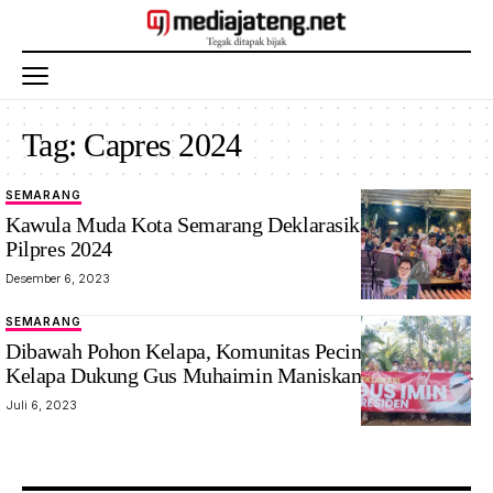
Tag:
Capres 2024
SEMARANG
Relawan
Kawula Muda Kota Semarang Deklarasikan Amin
Kawula Muda
Pilpres 2024
Semarang
Desember 6, 2023
swafoto
bersama usai
SEMARANG
Festival Musisi
Dibawah Pohon Kelapa, Komunitas Pecinta Gula
Jalanan di
Kelapa Dukung Gus Muhaimin Maniskan Capres 2024
Sleepess
Juli 6, 2023
Street,
Peleburan.
Foto: ist