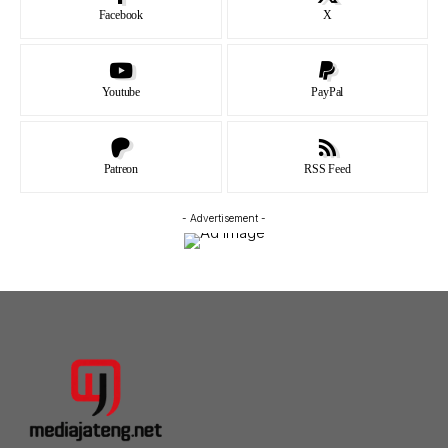
Facebook
X
Youtube
PayPal
Patreon
RSS Feed
- Advertisement -