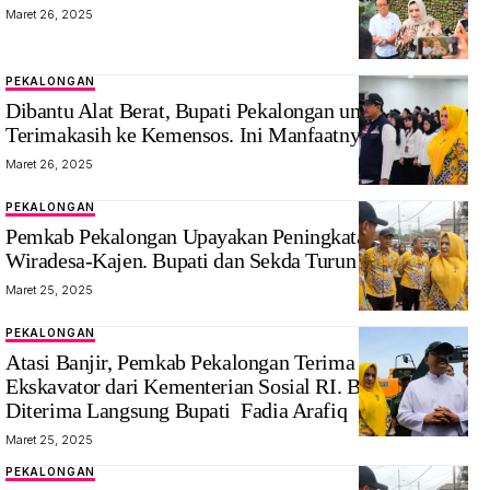
Maret 26, 2025
Farida Arafiq
PEKALONGAN
Bupati
Dibantu Alat Berat, Bupati Pekalongan ungkapkan
Pekalongan
Terimakasih ke Kemensos. Ini Manfaatnya
dan Mentri
Maret 26, 2025
Sosial RI
PEKALONGAN
Bupati Farida
Pemkab Pekalongan Upayakan Peningkatan Jalan
Arafiq dan
Wiradesa-Kajen. Bupati dan Sekda Turun ke Lokasi
Sekda
Maret 25, 2025
Pekalonga
cek kondisi
PEKALONGAN
jalan
Atasi Banjir, Pemkab Pekalongan Terima Bantuan
Ekskavator dari Kementerian Sosial RI. Bantuan
Diterima Langsung Bupati Fadia Arafiq
Maret 25, 2025
PEKALONGAN
Bupati Fadia