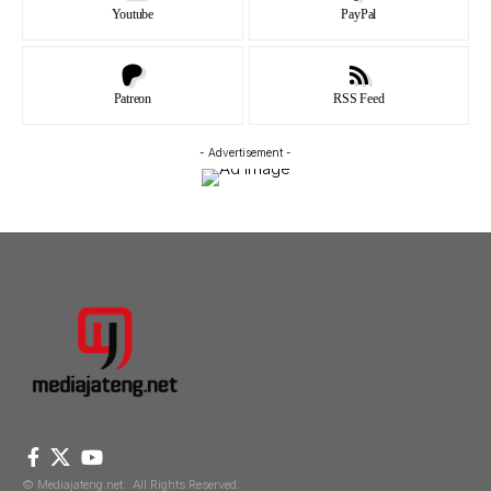
Youtube
PayPal
Patreon
RSS Feed
- Advertisement -
© Mediajateng.net. All Rights Reserved.