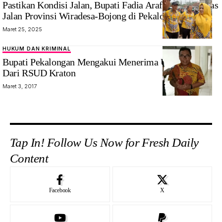
Pastikan Kondisi Jalan, Bupati Fadia Arafiq Tinjau Ruas
Arafiq
Jalan Provinsi Wiradesa-Bojong di Pekalongan.
bersama
Maret 25, 2025
Sekda cek
kondisi jalan
HUKUM DAN KRIMINAL
yang rusak
Bupati Pekalongan Mengakui Menerima Uang 90 Juta
karena hujan
Dari RSUD Kraton
Maret 3, 2017
Tap In! Follow Us Now for Fresh Daily
Content
Facebook
X