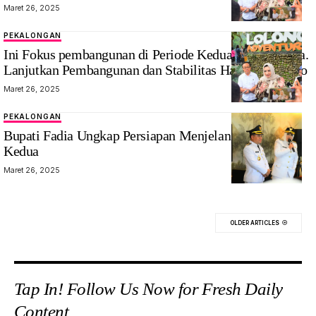
Maret 26, 2025
PEKALONGAN
Bupati
Ini Fokus pembangunan di Periode Kedua Bupati Fadia.
Pekalongan
Lanjutkan Pembangunan dan Stabilitas Harga Sembako
Farida Arafiq
Maret 26, 2025
PEKALONGAN
Bupati Fadia Ungkap Persiapan Menjelang Pelantikan
Kedua
Maret 26, 2025
OLDER ARTICLES
Tap In! Follow Us Now for Fresh Daily
Content