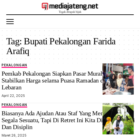
Tag:
Bupati Pekalongan Farida
Arafiq
PEKALONGAN
Pemkab Pekalongan Siapkan Pasar Murah Untuk
Stabilkan Harga selama Puasa Ramadan dan Jelang
Lebaran
April 22, 2025
PEKALONGAN
Bupati
Biasanya Ada Ajudan Atau Staf Yang Menyiapkan
Pekalongan
Segala Sesuatu, Tapi Di Retret Ini Kita Dilatih Mandiri
Farida Arafiq
Dan Disiplin
santai
Maret 26, 2025
menikmati