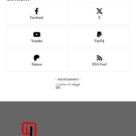
Facebook
X
Youtube
PayPal
Patreon
RSS Feed
- Advertisement -