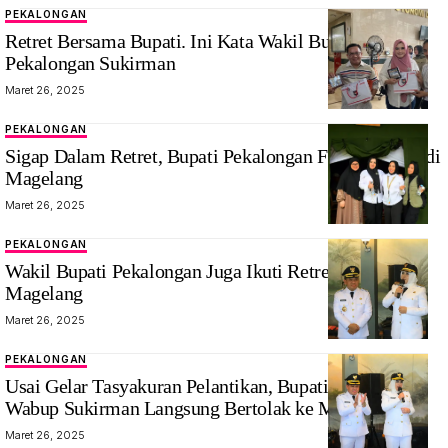
PEKALONGAN
suasana Retret
Bupati dan
Retret Bersama Bupati. Ini Kata Wakil Bupati
di Magelang
Wakil Bupati
Pekalongan Sukirman
Pekalongan
Maret 26, 2025
PEKALONGAN
Sigap Dalam Retret, Bupati Pekalongan Farida Arafiq di
Magelang
Maret 26, 2025
PEKALONGAN
Bupati Farida
Wakil Bupati Pekalongan Juga Ikuti Retret di Akmil
Arafiq dan
Magelang
Wakil Bupati
Maret 26, 2025
Pekalongan
Sukirman
PEKALONGAN
Bupati dan
Usai Gelar Tasyakuran Pelantikan, Bupati Fadia dan
Wakil Bupati
Wabup Sukirman Langsung Bertolak ke Magelang
Pekalongan
Maret 26, 2025