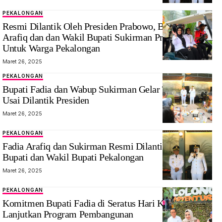
PEKALONGAN
Resmi Dilantik Oleh Presiden Prabowo, Bupati Fadia
Arafiq dan dan Wakil Bupati Sukirman Priotitaskan ini
Untuk Warga Pekalongan
Maret 26, 2025
PEKALONGAN
Bupati Fadia dan Wabup Sukirman Gelar Tasyakuran
Usai Dilantik Presiden
Maret 26, 2025
PEKALONGAN
Fadia Arafiq dan Sukirman Resmi Dilantik sebagai
Bupati dan Wakil Bupati Pekalongan
Maret 26, 2025
PEKALONGAN
Bupati
Komitmen Bupati Fadia di Seratus Hari Kerja dan
Pekalongan
Lanjutkan Program Pembangunan
Farida Arafiq