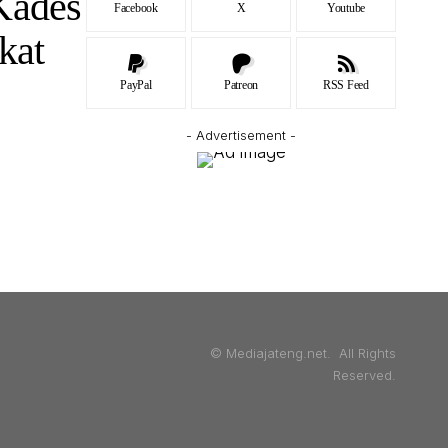
Kades
Facebook
X
Youtube
kat
PayPal
Patreon
RSS Feed
- Advertisement -
© Mediajateng.net. All Rights
Reserved.