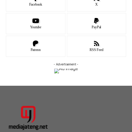
Facebook
X
Youtube
PayPal
Patreon
RSS Feed
- Advertisement -