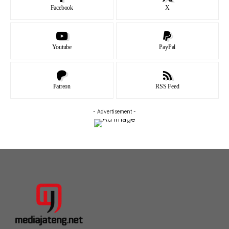
Facebook
X
Youtube
PayPal
Patreon
RSS Feed
- Advertisement -