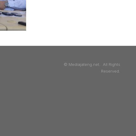
© Mediajateng.net. All Rights
Reserved.