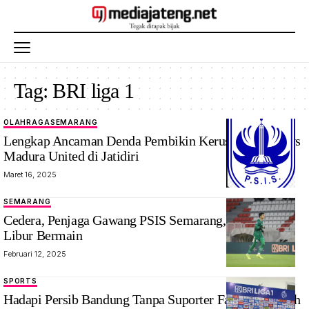
Tag:
BRI liga 1
OLAHRAGA
SEMARANG
Lengkap Ancaman Denda Pembikin Kerusuhan PSIS vs
Madura United di Jatidiri
Maret 16, 2025
SEMARANG
Penjaga
Cedera, Penjaga Gawang PSIS Semarang, Adi Satryo
gawang PSIS
Libur Bermain
Semarang Adi
Februari 12, 2025
Satryo
SPORTS
Hadapi Persib Bandung Tanpa Suporter Fanatik. Pelatih