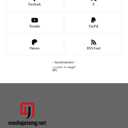
Facebook
X
Youtube
PayPal
Patreon
RSS Feed
- Advertisement -