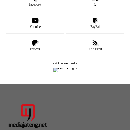
Facebook
X
Youtube
PayPal
Patreon
RSS Feed
- Advertisement -