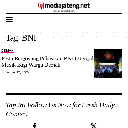
Tag:
BNI
DEMAK
Goyang
Pesta Bergoyang Pelayanan BNI Ditengah Gebyar
dangdut pop
Musik Bagi Warga Demak
di Pesta
November 12, 2024
Bergoyang
bersama Bank
BNI. Foto/
Wahyu/
Mediajateng.net
Tap In! Follow Us Now for Fresh Daily
Content