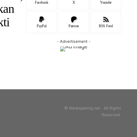
Facebook
X
Youtube
kan
ti
PayPal
Patreon
RSS Feed
- Advertisement -
© Mediajateng.net. All Rights
Reserved.