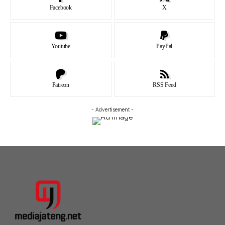
Facebook
X
Youtube
PayPal
Patreon
RSS Feed
- Advertisement -