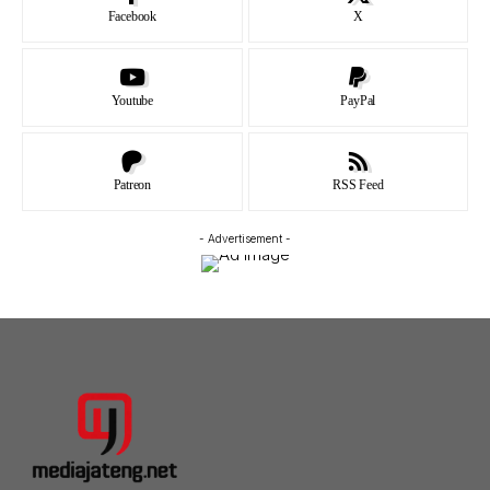
Facebook
X
Youtube
PayPal
Patreon
RSS Feed
- Advertisement -