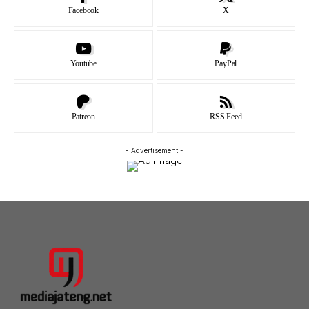
Facebook
X
Youtube
PayPal
Patreon
RSS Feed
- Advertisement -