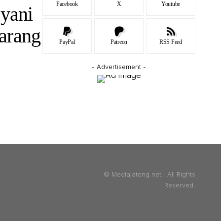
Facebook
X
Youtube
ayani
arang
PayPal
Patreon
RSS Feed
- Advertisement -
© Mediajateng.net. All Rights
Reserved.