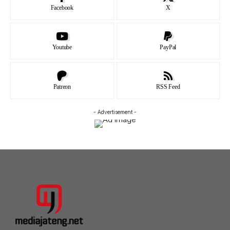
Facebook
X
Youtube
PayPal
Patreon
RSS Feed
- Advertisement -