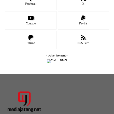
Facebook
X
Youtube
PayPal
Patreon
RSS Feed
- Advertisement -