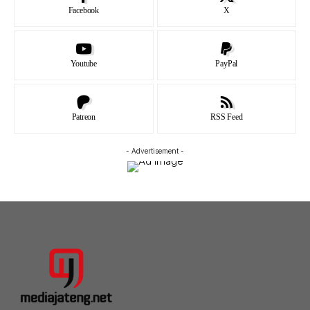
Facebook
X
Youtube
PayPal
Patreon
RSS Feed
- Advertisement -