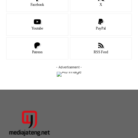
Facebook
X
Youtube
PayPal
Patreon
RSS Feed
- Advertisement -