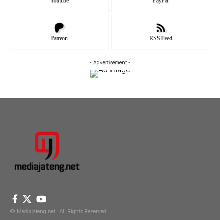
Youtube
PayPal
Patreon
RSS Feed
- Advertisement -
© Mediajateng.net. All Rights Reserved.