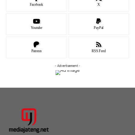
Facebook
X
Youtube
PayPal
Patreon
RSS Feed
- Advertisement -