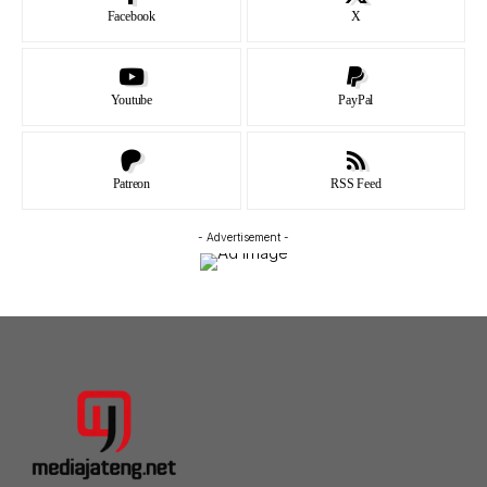
Facebook
X
Youtube
PayPal
Patreon
RSS Feed
- Advertisement -