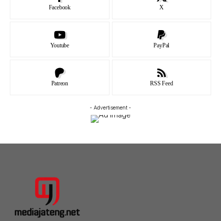
Facebook
X
Youtube
PayPal
Patreon
RSS Feed
- Advertisement -