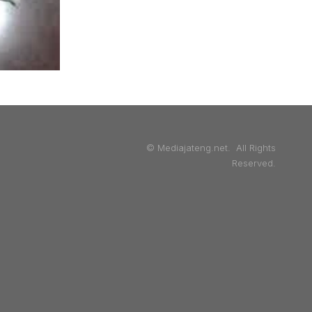
© Mediajateng.net. All Rights
Reserved.