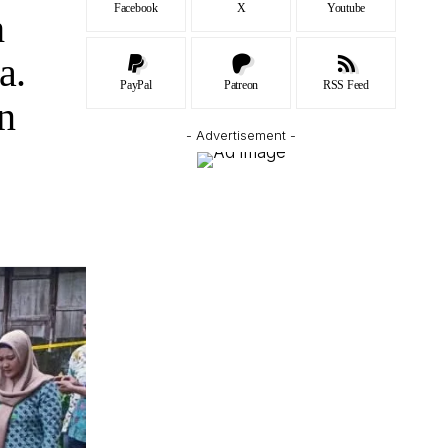
Facebook
X
Youtube
h
a.
PayPal
Patreon
RSS Feed
n
- Advertisement -