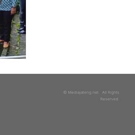
© Mediajateng.net. All Rights
Reserved.