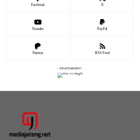
Facebook
X
Youtube
PayPal
Patreon
RSS Feed
- Advertisement -