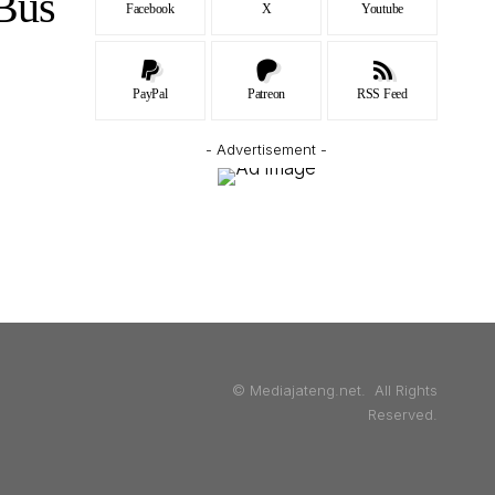
 Bus
Facebook
X
Youtube
PayPal
Patreon
RSS Feed
- Advertisement -
© Mediajateng.net. All Rights
Reserved.