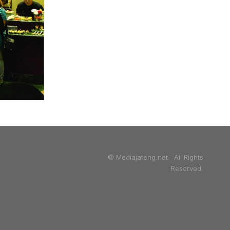
© Mediajateng.net. All Rights
Reserved.