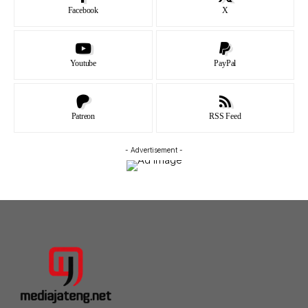
Facebook
X
Youtube
PayPal
Patreon
RSS Feed
- Advertisement -