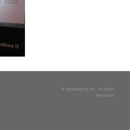
© Mediajateng.net. All Rights
Reserved.