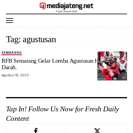
Tag:
agustusan
SEMARANG
Aksi donor
RFB Semarang Gelar Lomba Agustusan Hingga Donor
darah RFB
Darah.
Semarang dan
Agustus 18, 2023
kemeriahan
agustusan
HUT RI ke-78.
Foto: ist
Tap In! Follow Us Now for Fresh Daily
Content