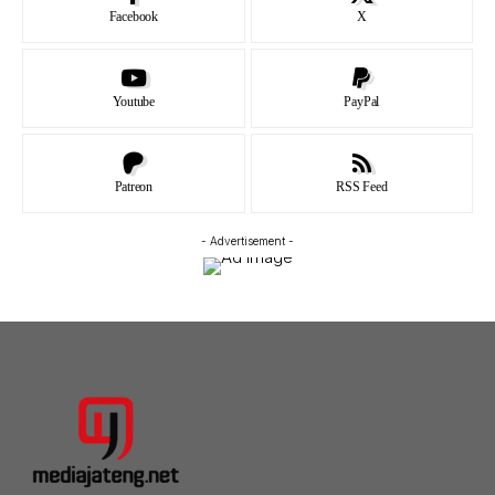
Facebook
X
Youtube
PayPal
Patreon
RSS Feed
- Advertisement -