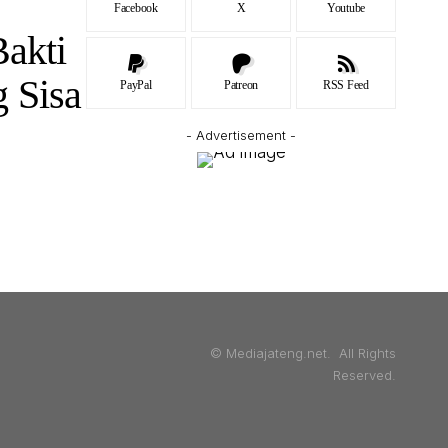
Facebook
X
Youtube
Bakti
 Sisa
PayPal
Patreon
RSS Feed
- Advertisement -
© Mediajateng.net. All Rights
Reserved.