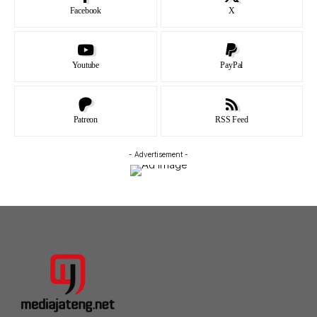
Facebook
X
Youtube
PayPal
Patreon
RSS Feed
- Advertisement -