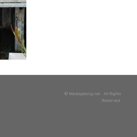
© Mediajateng.net. All Rights
Reserved.