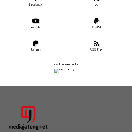
Facebook
X
Youtube
PayPal
Patreon
RSS Feed
- Advertisement -