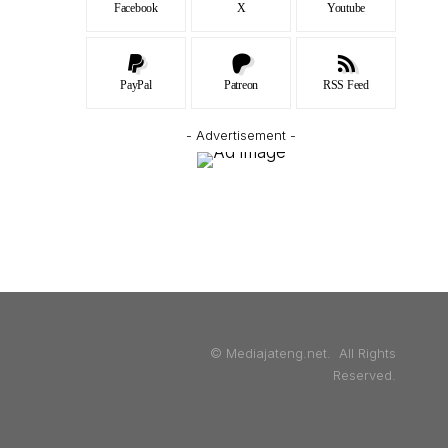
Facebook
X
Youtube
PayPal
Patreon
RSS Feed
- Advertisement -
© Mediajateng.net. All Rights
Reserved.