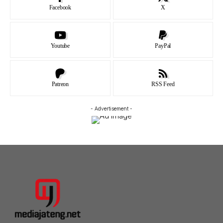
Facebook
X
Youtube
PayPal
Patreon
RSS Feed
- Advertisement -