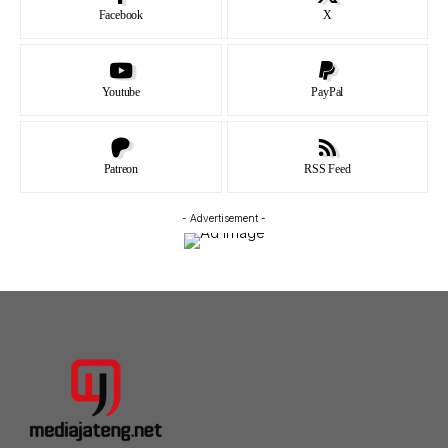
Facebook
X
Youtube
PayPal
Patreon
RSS Feed
- Advertisement -