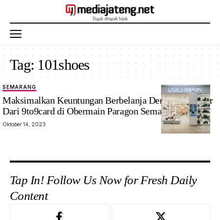
Tag:
101shoes
SEMARANG
Gerain
Maksimalkan Keuntungan Berbelanja Dengan Member
Obermain
Dari 9to9card di Obermain Paragon Semarang
Paragon
Oktober 14, 2023
Semarang.
Foto: ist
Tap In! Follow Us Now for Fresh Daily
Content